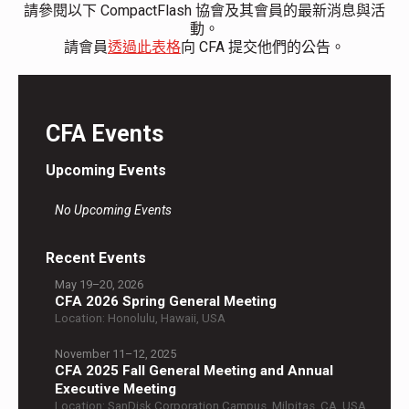
請參閱以下 CompactFlash 協會及其會員的最新消息與活
動。
請會員
透過此表格
向 CFA 提交他們的公告。
CFA Events
Upcoming Events
No Upcoming Events
Recent Events
May 19–20, 2026
CFA 2026 Spring General Meeting
Location: Honolulu, Hawaii, USA
November 11–12, 2025
CFA 2025 Fall General Meeting and Annual
Executive Meeting
Location: SanDisk Corporation Campus, Milpitas, CA, USA