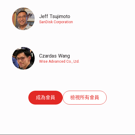
Jeff
Tsujimoto
SanDisk Corporation
Czardas
Wang
Wise Advanced Co., Ltd.
成為會員
檢視所有會員