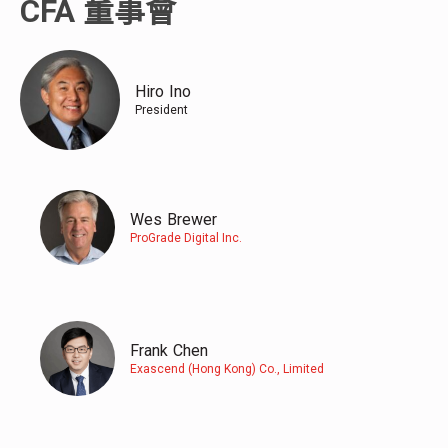
CFA 董事會
Hiro
Ino
President
Wes
Brewer
ProGrade Digital Inc.
Frank
Chen
Exascend (Hong Kong) Co., Limited