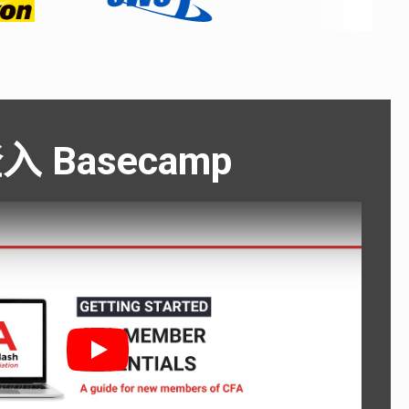
入 Basecamp
Play