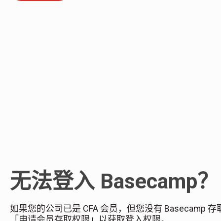
Specification
Specifications Requested
*
Request
VPG Profile 5
VPG Profile 5 Compliance Test
VPG Profile 4
VPG Profile 3
VPG Profile 2
CFexpress Physical Version 4.1.0
CFexpress Logical Version 4.1.0
CFexpress Test Guideline 4.1.0
CFexpress Physical v2.00
CFexpress Logical v2.00
CFexpress Specification 1.00
无法登入 Basecamp？
XQD Rev. 2.00
XQD Rev. 1.10
CF and CF+ 6.0
如果您的公司已是 CFA 会员，但您没有 Basecamp
CF and CF+ 5.0
「申请会员存取权限」以获取登入权限。