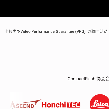
卡片类型
Video Performance Guarantee (VPG)
新闻与活动
CompactFlash