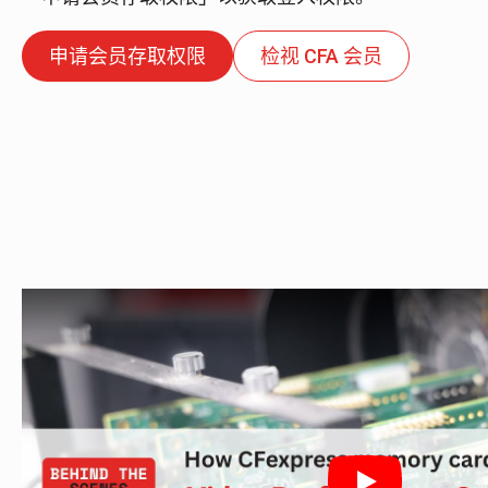
CF and CF+ 4.1a
申请会员存取权限
检视 CFA 会员
CFast Revision 2.0
SATA Interface: CFast Specification 1.1
Name
*
First
Last
Name
Name
First Name
Last Name
Email
*
Company
Company (Other)